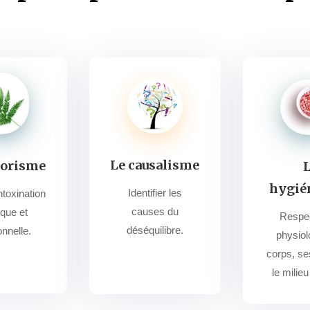
Le causalisme
morisme
L
hygié
Identifier les
intoxination
causes du
que et
Respec
déséquilibre.
nnelle.
physiol
corps, se
le milieu