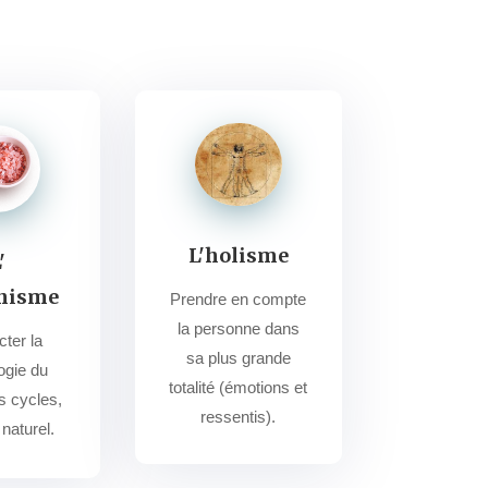
L'holisme
'
nisme
Prendre en compte
la personne dans
ter la
sa plus grande
ogie du
totalité (émotions et
s cycles,
ressentis).
 naturel.