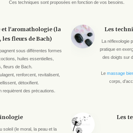
Ces techniques sont proposées en fonction de vos besoins.
et l'aromathologie (la
Les techni
les fleurs de Bach)
La réflexologie 
pratique en exer
agnent sous différentes formes
des doigts sur 
coctions, huiles essentielles,
, fleurs de Bach.
Le
massage bien
lagent, renforcent, revitalisent,
corps, d’acc
llissent, détoxifient.
on requièrent des précautions.
tinologie
Les t
 soleil (le moral, la peau et la