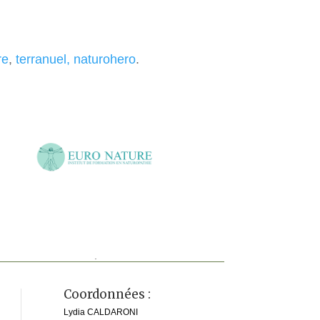
re
,
terranuel, naturohero
.
.
Coordonnées :
Lydia CALDARONI