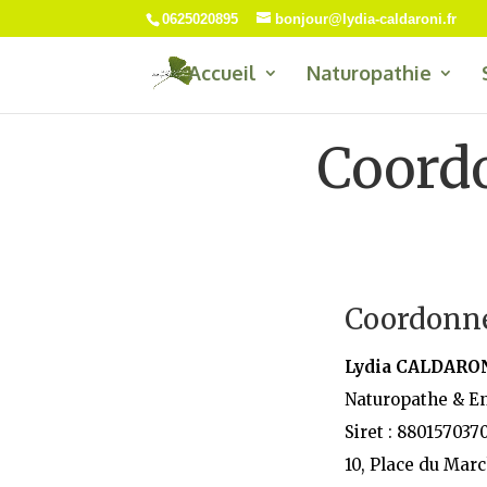
0625020895
bonjour@lydia-caldaroni.fr
Accueil
Naturopathie
Coordo
Coordonné
Lydia CALDARO
Naturopathe & E
Siret : 880157037
10, Place du Mar