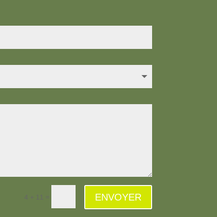
ENVOYER
=
4 + 11