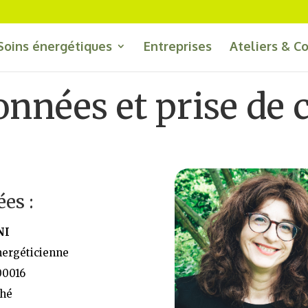
Soins énergétiques
Entreprises
Ateliers & C
nnées et prise de 
es :
NI
nergéticienne
00016
ché